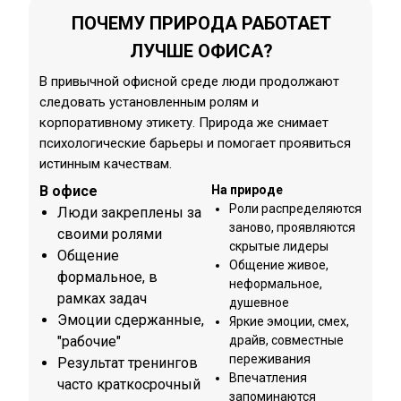
ПОЧЕМУ ПРИРОДА РАБОТАЕТ
ЛУЧШЕ ОФИСА?
В привычной офисной среде люди продолжают
следовать установленным ролям и
корпоративному этикету. Природа же снимает
психологические барьеры и помогает проявиться
истинным качествам.
В офисе
На природе
Роли распределяются
Люди закреплены за
заново, проявляются
своими ролями
скрытые лидеры
Общение
Общение живое,
формальное, в
неформальное,
рамках задач
душевное
Эмоции сдержанные,
Яркие эмоции, смех,
"рабочие"
драйв, совместные
переживания
Результат тренингов
Впечатления
часто краткосрочный
запоминаются