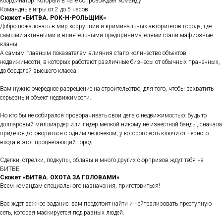
координатор, который в чате сопровождает команду.
Командные игры от 2 до 5 часов.
Сюжет «БИТВА. РОК-Н-РОЛЬЩИК»
Добро пожаловать в мир коррупции и криминальных авторитетов города, где
самыми активными и влиятельными предпринимателями стали мафиозные
кланы.
А самым главным показателем влияния стало количество объектов
недвижимости, в которых работают различные бизнесы от обычных прачечных,
до борделей высшего класса.
Вам нужно очередное разрешение на строительство, для того, чтобы захватить
серьезный объект недвижимости.
Но кто бы не собирался проворачивать свои дела с недвижимостью: будь то
долларовый миллиардер или лидер мелкой никому не известной банды, сначала
придется договориться с одним человеком, у которого есть ключи от черного
входа в этот процветающий город.
Сделки, стрелки, подкупы, облавы и много других сюрпризов ждут тебя на
БИТВЕ.
Сюжет «БИТВА. ОХОТА ЗА ГОЛОВАМИ»
Всем командам специального назначения, приготовиться!
Вас ждет важное задание: вам предстоит найти и нейтрализовать преступную
сеть, которая маскируется под разных людей.