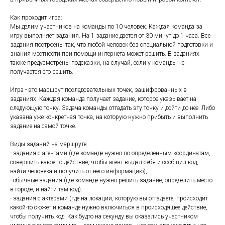
Как проходит игра:
Мы делим участников на команды по 10 человек. Каждая команда за
игру выполняет задания. На 1 задание дается от 30 минут до 1 часа. Все
задания построены так, что любой человек без специальной подготовки и
знания местности при помощи интернета может решить. В заданиях
также предусмотрены подсказки, на случай, если у команды не
получается его решить.
Игра - это маршрут последовательных точек, зашифрованных в
заданиях. Каждая команда получает задание, которое указывает на
следующую точку. Задача команды отгадать эту точку и дойти до нее. Либо
указана уже конкретная точка, на которую нужно прибыть и выполнить
задание на самой точке.
Виды заданий на маршруте:
- задания с агентами (где команде нужно по определенным координатам,
совершить какое-то действие, чтобы агент выдал себя и сообщил код,
найти человека и получить от него информацию),
- обычные задания (где команде нужно решить задание, определить место
в городе, и найти там код).
- задания с актерами (где на локации, которую вы отгадаете, происходит
какой-то сюжет и команде нужно включиться в происходящее действие,
чтобы получить код. Как будто на секунду вы оказались участником