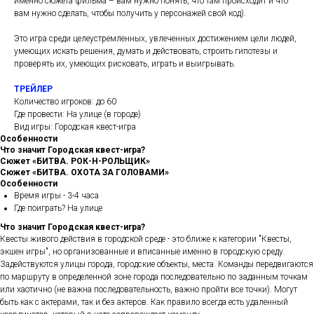
именно сюжета фильма – вам нужно понять, что там происходит и что
вам нужно сделать, чтобы получить у персонажей свой код).
Это игра среди целеустремленных, увлеченных достижением цели людей,
умеющих искать решения, думать и действовать, строить гипотезы и
проверять их, умеющих рисковать, играть и выигрывать.
ТРЕЙЛЕР
Количество игроков: до 60
Где провести: На улице (в городе)
Вид игры: Городская квест-игра
Особенности
Что значит Городская квест-игра?
Сюжет «БИТВА. РОК-Н-РОЛЬЩИК»
Сюжет «БИТВА. ОХОТА ЗА ГОЛОВАМИ»
Особенности
Время игры - 3-4 часа
Где поиграть? На улице
Что значит Городская квест-игра?
Квесты живого действия в городской среде - это ближе к категории "Квесты,
экшен игры", но организованные и вписанные именно в городскую среду.
Задействуются улицы города, городские объекты, места. Команды передвигаются
по маршруту в определенной зоне города последовательно по заданным точкам
или хаотично (не важна последовательность, важно пройти все точки). Могут
быть как с актерами, так и без актеров. Как правило всегда есть удаленный