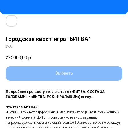
Городская квест-игра "БИТВА"
SKU:
225000,00
р.
Выбрать
Подробнее про доступные сюжеты («БИТВА. ОХОТА ЗА
ГОЛОВАМИ» и «БИТВА. РОК-Н-РОЛЬЩИК») внизу.
Что такое БИТВА?
«Битва» - это квест-перформанс в масштабах города (возможен ночной/
вечерний формат). До 10-ти совершенно разных заданий,
непредсказуемость, смена локаций, больше 10 актёров, которые создадут
в привычных городских местах совершенно новый игровой контекст.