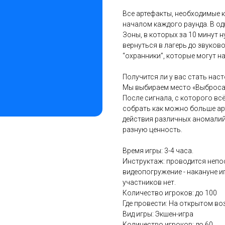
Все артефакты, необходимые 
началом каждого раунда. В од
Зоны, в которых за 10 минут 
вернуться в лагерь до звуково
“охранники”, которые могут н
Получится ли у вас стать нас
Мы выбираем место «Выброса»,
После сигнала, с которого всё
собрать как можно больше арт
действия различных аномалий
разную ценность.
Время игры: 3-4 часа.
Инструктаж: проводится непос
видеопогружение - накануне и
участников нет.
Количество игроков: до 100
Где провести: На открытом воз
Вид игры: Экшен-игра
Количество игроков: до 60