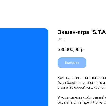
Экшен-игра "S.T.A.
SKU:
380000,00
р.
Выбрать
Командная игра на ограниченн
будут бороться за звание чем
в зоне “Выброса” максимальн
У команды есть собственный 
охранять от нападений, в кот