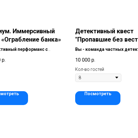
иум. Иммерсивный
Детективный квест
 «Ограбление банка»
"Пропавшие без вест
ктивный перформанс с
Вы - команда частных детек
и в антуражных локациях
ведущие расследование по 
0
р.
10 000
р.
 тюрьмы. Полное погружение
закрытому делу о загадочн
ков в тематику, они
пропаже человека.
Кол-во гостей
тся героями реальных
й, демонстрируют реальные
ии командной работы,
смотреть
Посмотреть
ают настоящий
нальный опыт.