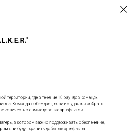
L.K.E.R."
ой территории, где в течение 10 раундов команды
пиона. Команда побеждает, если им удастся собрать
ое количество самых дорогих артефактов.
лагерь, в котором важно поддерживать обеспечение,
ором они будут хранить добытые артефакты.