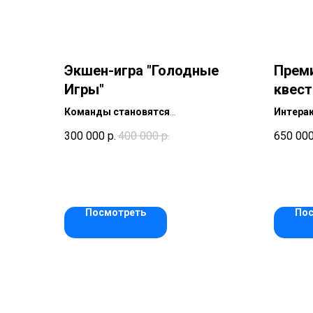
Экшен-игра "Голодные
Прем
Игры"
квест
Команды становятся
Интера
представителями 6-10 дистриктов,
актерам
300 000
р.
400 000
р.
650 00
каждый из которых добывает
банка и
разные ресурсы. Ресурсы
участни
истощаются, и Капитолий решил
становя
организовать командные игры.
событи
Дистрикты должны доказать свою
стратег
Посмотреть
По
эффективность в добыче ресурсов.
прожив
Теперь участвуют команды из 15-20
эмоцио
человек. В случае проигрыша
дистрикт будет уничтожен.