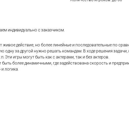
аем индивидуально с заказчиком.
ит живое действие, но более линейные и последовательные по сра
 одну за другой нужно решать командам. В ходе решения задачи, 
. Эти игры могут быть как с актерами, так и без актеров.
т быть более динамичными, где задействована скорость и предприи
 и логика.