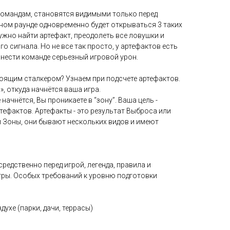
командам, становятся видимыми только перед
ном раунде одновременно будет открываться 3 таких
нужно найти артефакт, преодолеть все ловушки и
го сигнала. Но не все так просто, у артефактов есть
анести команде серьезный игровой урон.
тоящим сталкером? Узнаем при подсчете артефактов.
 откуда начнётся ваша игра.
 начнётся, Вы проникаете в “зону”. Ваша цель -
ефактов. Артефакты - это результат Выброса или
 Зоны, они бывают нескольких видов и имеют
редственно перед игрой, легенда, правила и
гры. Особых требований к уровню подготовки
духе (парки, дачи, террасы)